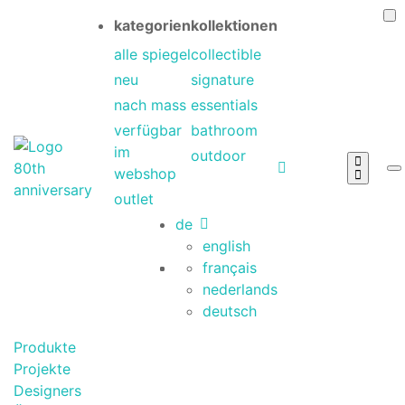
kategorien
kollektionen
alle spiegel
collectible
neu
signature
nach mass
essentials
verfügbar
bathroom
im
outdoor
webshop
outlet
de
english
français
nederlands
deutsch
Produkte
Projekte
Designers