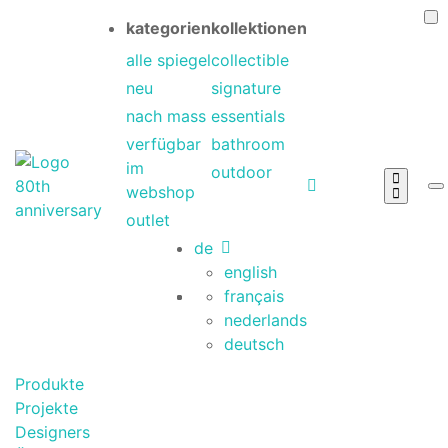
kategorien
kollektionen
alle spiegel
collectible
neu
signature
nach mass
essentials
verfügbar
bathroom
im
outdoor
webshop
outlet
de
english
français
nederlands
deutsch
Produkte
Projekte
Designers